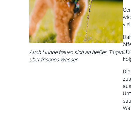
Ger
wic
vie
Dah
öff
att
Auch Hunde freuen sich an heißen Tagen
Fol
über frisches Wasser
Die
zus
aus
Unt
sau
War