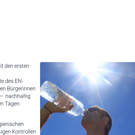
t den ersten
te des EN-
llen Bürgerinnen
 – nachhaltig
en Tagen
gienischen
ßigen Kontrollen