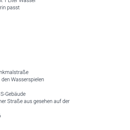
t 1 Liter Wasser
rin passt
enkmalstraße
n den Wasserspielen
VHS-Gebäude
er Straße aus gesehen auf der
6