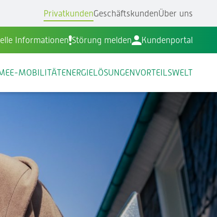
Privatkunden
Geschäftskunden
Über uns
elle Informationen
Störung melden
Kundenportal
ME
E-MOBILITÄT
ENERGIELÖSUNGEN
VORTEILSWELT