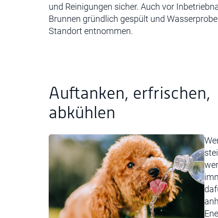
und Reinigungen sicher. Auch vor Inbetrieb
Brunnen gründlich gespült und Wasserprob
Standort entnommen.
Auftanken, erfrischen,
abkühlen
Wen
ste
wer
imm
daf
anh
Ene