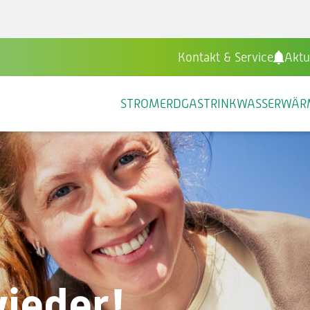
Kontakt & Service
Aktu
STROM
ERDGAS
TRINKWASSER
WÄR
wieder!