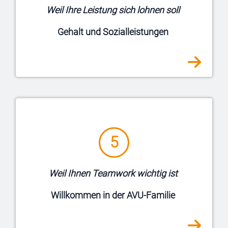
Altersversorgung,
r
Zuschüsse zu
Weil Ihre Leistung sich lohnen soll
Krankenversicherung sowie Weihnachtsgeld
machen es möglich.
Gehalt und Sozialleistungen
5
Ein gutes Team ist Ihnen wichtig? Uns auch!
Wir möchten, dass Sie Spaß an der Arbeit
haben. Dass uns das gelingt, zeigen aktuelle
Weil Ihnen Teamwork wichtig ist
Ergebnisse unserer Interviews mit
Mitarbeitenden.
Willkommen in der AVU-Familie