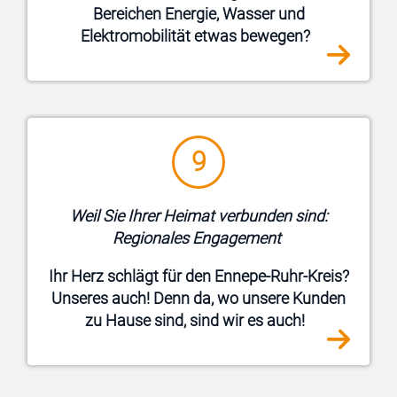
Bereichen Energie, Wasser und
Elektromobilität etwas bewegen?
9
Darum unterstützen wir alle, die für
Zusammenhalt in unserer Region sorgen:
Weil Sie Ihrer Heimat verbunden sind:
Kommunen, Sportler, Künstler, Unternehmer
Regionales Engagement
vor Ort und alle, die sich für andere
Ihr Herz schlägt für den Ennepe-Ruhr-Kreis?
starkmachen.
Unseres auch! Denn da, wo unsere Kunden
zu Hause sind, sind wir es auch!