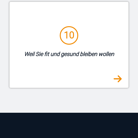
Ihre Gesundheit liegt
.
Von Sport bis Event
uns am Herzen. Deshalb gibt es neben
sportlichen Angeboten auch Gesundheits-
10
Checks, Vorsorgeuntersuchungen,
Grippeschutzimpfungen und vieles mehr.
Für ein gesundes und fröhliches Miteinander
Weil Sie fit und gesund bleiben wollen
sorgen Sportgruppen und
Mitarbeiterevents.