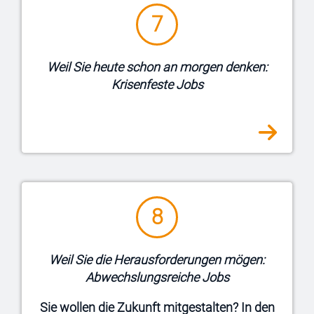
Beschäftigung? Als regionales Unternehmen
7
arbeiten wir für langfristigen Nutzen. Wir
stecken viel Power in die Energiewende und
engagieren uns für eine lebenswerte und
Weil Sie heute schon an morgen denken:
klimafreundliche Zukunft der Region
Krisenfeste Jobs
Ennepe-Ruhr.
8
Bei uns erwarten Sie interessante und
Weil Sie die Herausforderungen mögen:
anspruchsvolle Aufgaben für Menschen, die
Abwechslungsreiche Jobs
Lust haben, sich selbst und unser
.
weiterzuentwickeln
Unternehmen
Sie wollen die Zukunft mitgestalten? In den