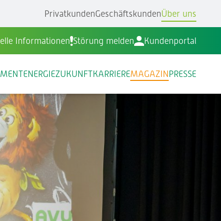
Privatkunden
Geschäftskunden
Über uns
elle Informationen
Störung melden
Kundenportal
EMENT
ENERGIEZUKUNFT
KARRIERE
MAGAZIN
PRESSE