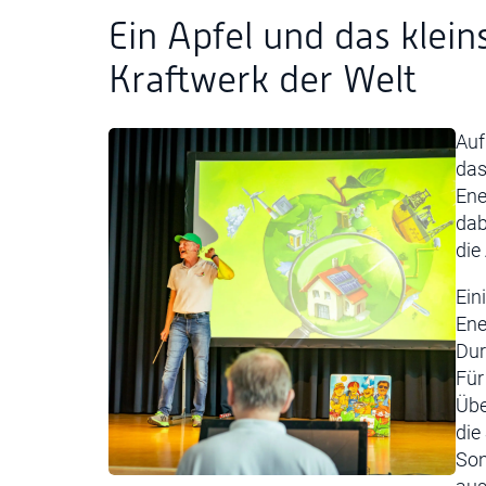
Ein Apfel und das klein
Kraftwerk der Welt
Auf
das
Ene
dab
die
Ein
Ene
Dur
Für
Übe
die
Son