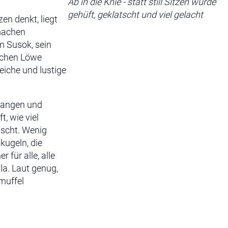
Ab in die Knie - statt still Sitzen wurde
gehüft, geklatscht und viel gelacht
zen denkt, liegt
tmachen
m Susok, sein
tchen Löwe
eiche und lustige
egangen und
, wie viel
uscht. Wenig
kugeln, die
 für alle, alle
ula. Laut genug,
muffel