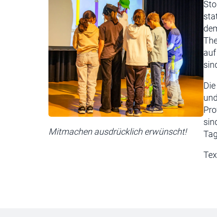
Sto
sta
dem
The
auf
sin
Die
und
Pro
sin
Mitmachen ausdrücklich erwünscht!
Tag
Tex