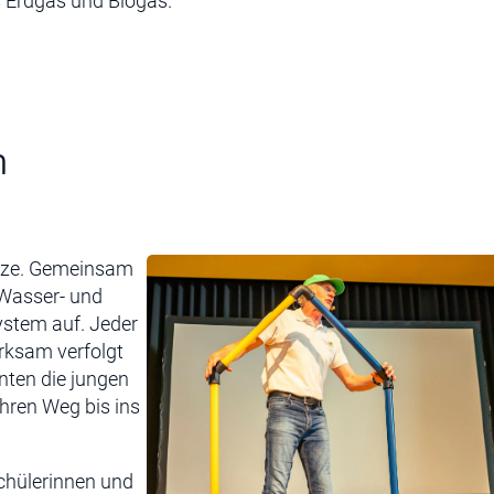
 Erdgas und Biogas.
n
tze. Gemeinsam
 Wasser- und
ystem auf. Jeder
rksam verfolgt
nten die jungen
ihren Weg bis ins
hülerinnen und