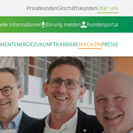
Privatkunden
Geschäftskunden
Über uns
elle Informationen
Störung melden
Kundenportal
EMENT
ENERGIEZUKUNFT
KARRIERE
MAGAZIN
PRESSE