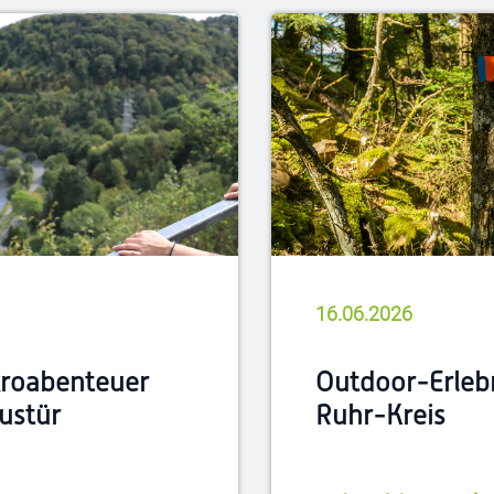
16.06.2026
kroabenteuer
Outdoor-Erleb
austür
Ruhr-Kreis